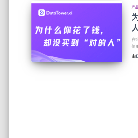
产
人
在
值
由
D