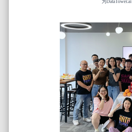
为DataTowe