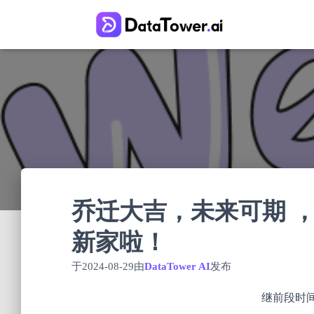
乔迁大吉，未来可期 ，Da
新家啦！
于
2024-08-29
由
DataTower AI
发布
继前段时