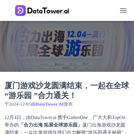
切
换
导
航
厦门游戏沙龙圆满结束，一起在全球
“游乐园 ”合力通关！
于
2024-12-05
由
DataTower AI
发布
12月4日，由DataTower.ai 携手GatherOne、广大大和TopOn
举办的
「合力出海 拓展全球游乐园」
厦门出海游戏沙龙圆
满结束，一众出海游戏伙伴们合力解锁“游乐园通关秘籍”，