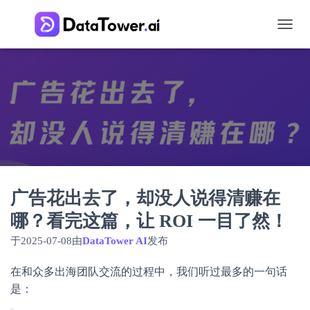
切
换
导
航
广告花出去了，却没人说得清赚在
哪？看完这篇，让 ROI 一目了然！
于
2025-07-08
由
DataTower AI
发布
在和众多出海团队交流的过程中，我们听过最多的一句话
是：