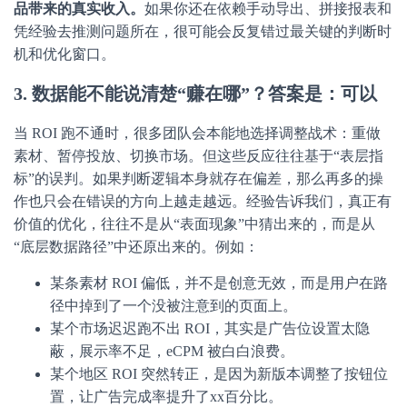
品带来的真实收入。
如果你还在依赖手动导出、拼接报表和
凭经验去推测问题所在，很可能会反复错过最关键的判断时
机和优化窗口。
3. 数据能不能说清楚“赚在哪”？答案是：可以
当 ROI 跑不通时，很多团队会本能地选择调整战术：重做
素材、暂停投放、切换市场。但这些反应往往基于“表层指
标”的误判。如果判断逻辑本身就存在偏差，那么再多的操
作也只会在错误的方向上越走越远。经验告诉我们，真正有
价值的优化，往往不是从“表面现象”中猜出来的，而是从
“底层数据路径”中还原出来的。例如：
某条素材 ROI 偏低，并不是创意无效，而是用户在路
径中掉到了一个没被注意到的页面上。
某个市场迟迟跑不出 ROI，其实是广告位设置太隐
蔽，展示率不足，eCPM 被白白浪费。
某个地区 ROI 突然转正，是因为新版本调整了按钮位
置，让广告完成率提升了xx百分比。