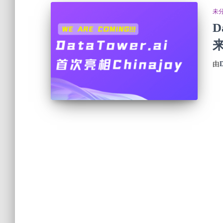
未
D
来
由
D