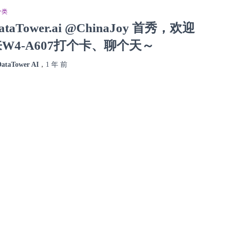
分类
ataTower.ai @ChinaJoy 首秀，欢迎
W4-A607打个卡、聊个天～
ataTower AI
，
1 年
前